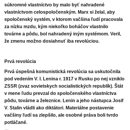
súkromné vlastníctvo by malo byť nahradené
vlastníctvom celospoločenským. Marx si želal, aby
spoločenský systém, v ktorom vačšina ľudí pracovala
za nízku mzdu, kým niekoľko boháčov vlastnilo
továrne a pôdu, bol nahradený iným systémom. Veril,
že zmenu možno dosiahnuť iba revolúciou.
Prvá revolúcia
Prvá úspešná komunistická revolúcia sa uskutočnila
pod vedením V. I. Lenina r. 1917 v Rusku po nej vzniklo
ZSSR (zvaz sovietskych socialistických republík). Štát
v mene ľudu prevzal do spoločenského vlastníctva
pôdu, továrne a železnice. Lenin a jeho nástupca Josif
V. Stalin vládli ako diktátori. Materiálne postavenie
vačšiny ľudí sa zlepšilo, ale osobné práva boli tvrdo
potláčané.